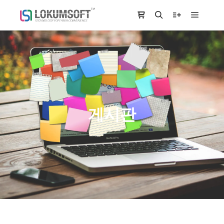
Main m
Shop sidebar
Search
More info
게시판