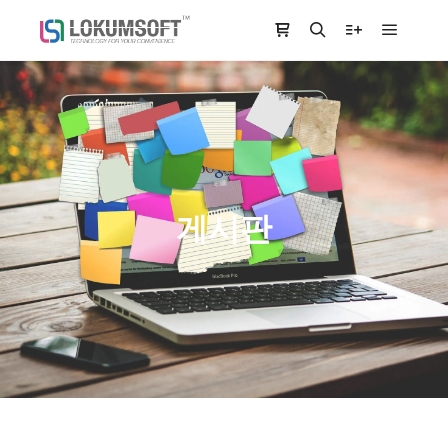
Main m
Shop sidebar
Search
More info
게시판