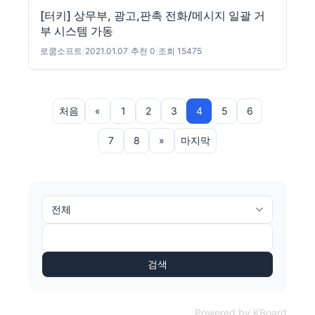
[터키] 상무부, 광고,판촉 전화/메시지 일괄 거
부 시스템 가동
로쿰소프트
|
2021.01.07
|
추천 0
|
조회 15475
처음
«
1
2
3
4
5
6
7
8
»
마지막
검색
Powered by KBoard