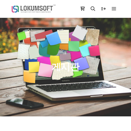
Main m
Shop sidebar
Search
More info
게시판