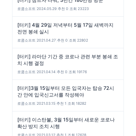
[터키] 참르자 타워, 3년간 180만명 방문
로쿰소프트
|
2024.05.29
|
추천 0
|
조회 23223
[터키] 4월 29일 저녁부터 5월 17일 새벽까지
전면 봉쇄 실시
로쿰소프트
|
2021.04.27
|
추천 0
|
조회 22802
[터키] 라마단 기간 중 코로나 관련 부분 봉쇄 조
치 시행 결정
로쿰소프트
|
2021.04.14
|
추천 0
|
조회 19176
[터키]3월 15일부터 모든 입국자는 탑승 72시
간 안에 입국신고서를 작성해야
로쿰소프트
|
2021.03.15
|
추천 1
|
조회 18282
[터키] 이스탄불, 3월 15일부터 새로운 코로나
확산 방지 조치 시행
로쿰소프트
|
2021.03.12
|
추천 1
|
조회 17628