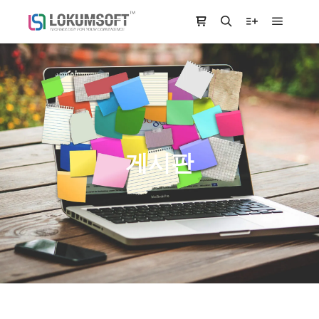
Main m
Shop sidebar
Search
More info
게시판