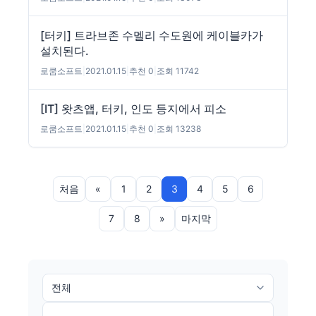
[터키] 트라브존 수멜리 수도원에 케이블카가
설치된다.
로쿰소프트
|
2021.01.15
|
추천 0
|
조회 11742
[IT] 왓츠앱, 터키, 인도 등지에서 피소
로쿰소프트
|
2021.01.15
|
추천 0
|
조회 13238
처음
«
1
2
3
4
5
6
7
8
»
마지막