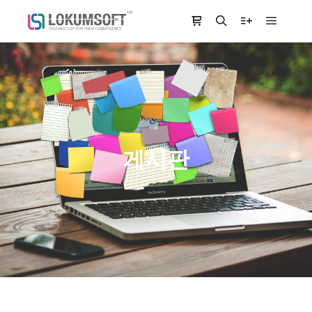
Main m
Shop sidebar
Search
More info
게시판