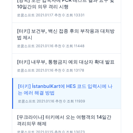
[영국] 모든 입국자에 PCR 테스트 결과 요구 및
10일간의 의무 격리 시행
로쿰소프트
|
2021.01.17
|
추천 0
|
조회 13331
[터키] 보건부, 백신 접종 후의 부작용과 대처방
법 제시
로쿰소프트
|
2021.01.16
|
추천 0
|
조회 11448
[터키] 내무부, 통행금지 예외 대상자 확대 발표
로쿰소프트
|
2021.01.16
|
추천 0
|
조회 13178
[터키] İstanbulKart에 HES 코드 입력시에 나
는 에러 해결 방법
로쿰소프트
|
2021.01.16
|
추천 0
|
조회 11939
[우크라이나] 터키에서 오는 여행객의 14일간
격리의무 해제
로쿰소프트
|
2021.01.15
|
추천 0
|
조회 13073