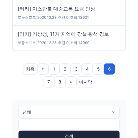
[터키] 이스탄불 대중교통 요금 인상
로쿰소프트
|
2020.12.23
|
추천 0
|
조회 13631
[터키] 기상청, 11개 지역에 강설 황색 경보
로쿰소프트
|
2020.12.23
|
추천 0
|
조회 14099
처음
«
1
2
3
4
5
6
7
8
»
마지막
검색