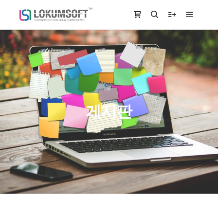
Main m
Shop sidebar
Search
More info
게시판