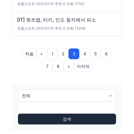
로쿰소프트
|
2021.01.15
|
추천 0
|
조회 11742
[IT] 왓츠앱, 터키, 인도 등지에서 피소
로쿰소프트
|
2021.01.15
|
추천 0
|
조회 13238
처음
«
1
2
3
4
5
6
7
8
»
마지막
검색