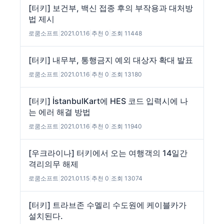
[터키] 보건부, 백신 접종 후의 부작용과 대처방
법 제시
로쿰소프트
|
2021.01.16
|
추천 0
|
조회 11448
[터키] 내무부, 통행금지 예외 대상자 확대 발표
로쿰소프트
|
2021.01.16
|
추천 0
|
조회 13180
[터키] İstanbulKart에 HES 코드 입력시에 나
는 에러 해결 방법
로쿰소프트
|
2021.01.16
|
추천 0
|
조회 11940
[우크라이나] 터키에서 오는 여행객의 14일간
격리의무 해제
로쿰소프트
|
2021.01.15
|
추천 0
|
조회 13074
[터키] 트라브존 수멜리 수도원에 케이블카가
설치된다.