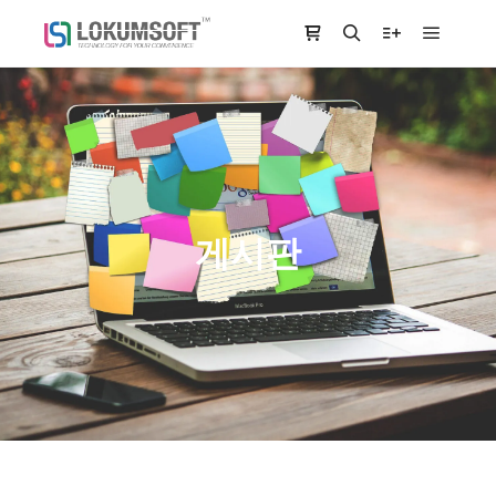
Main m
Shop sidebar
Search
More info
게시판