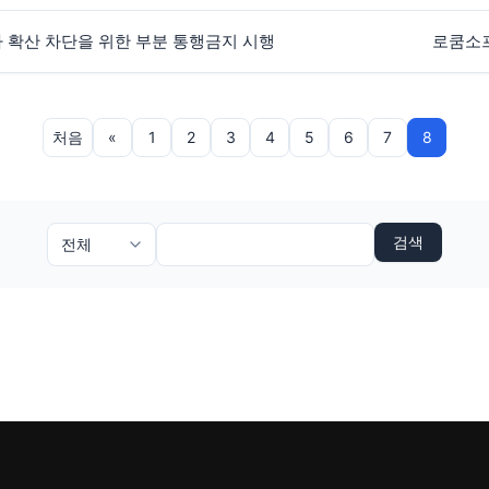
로나 확산 차단을 위한 부분 통행금지 시행
로쿰소
처음
«
1
2
3
4
5
6
7
8
검색