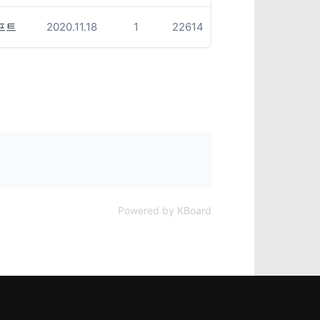
프트
2020.11.18
1
22614
Powered by KBoard