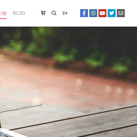
시판
BLOG
Shop sidebar
Search
More info