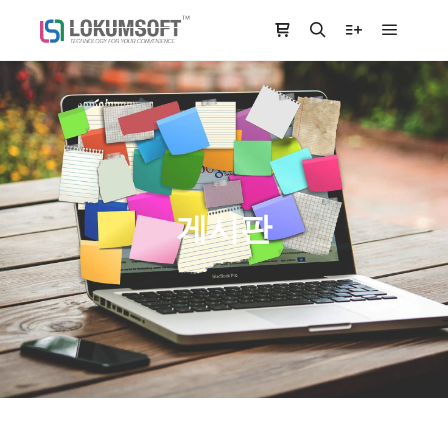
Main m
Shop sidebar
Search
More info
게시판