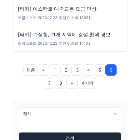
[터키] 이스탄불 대중교통 요금 인상
로쿰소프트
|
2020.12.23
|
추천 0
|
조회 13631
[터키] 기상청, 11개 지역에 강설 황색 경보
로쿰소프트
|
2020.12.23
|
추천 0
|
조회 14103
처음
«
1
2
3
4
5
6
7
8
»
마지막
검색