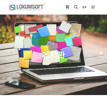
Main m
Shop sidebar
Search
More info
게시판