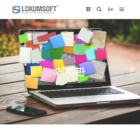
Main m
Shop sidebar
Search
More info
게시판