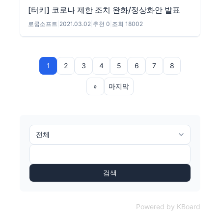
[터키] 코로나 제한 조치 완화/정상화안 발표
로쿰소프트
|
2021.03.02
|
추천 0
|
조회 18002
1
2
3
4
5
6
7
8
»
마지막
검색
Powered by KBoard