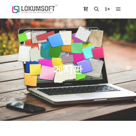
Main m
Shop sidebar
Search
More info
게시판