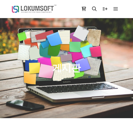
Main m
Shop sidebar
Search
More info
게시판