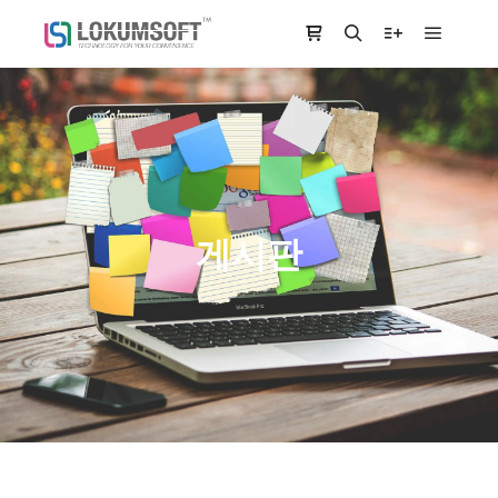
Main m
Shop sidebar
Search
More info
게시판