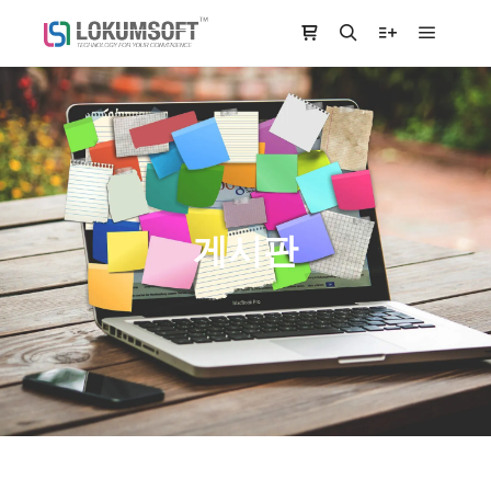
Main m
Shop sidebar
Search
More info
게시판