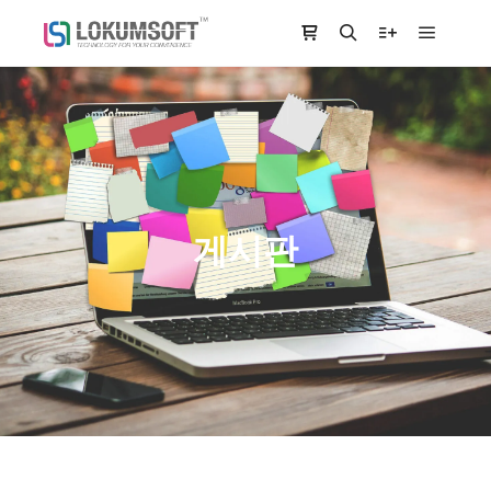
Main m
Shop sidebar
Search
More info
게시판