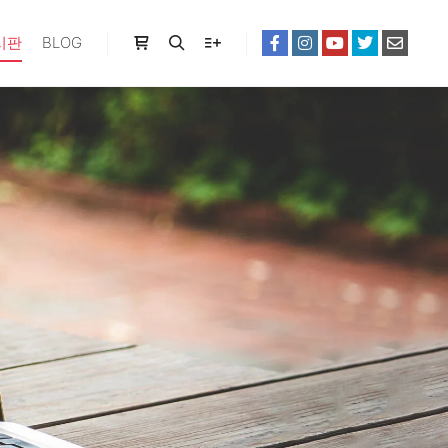
시판
BLOG
Shop sidebar
Search
More info