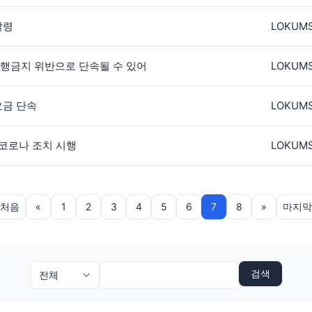
발령
LOKUM
통행금지 위반으로 단속될 수 있어
LOKUM
요금 단속
LOKUM
 코로나 조치 시행
LOKUM
처음
«
1
2
3
4
5
6
7
8
»
마지막
검색