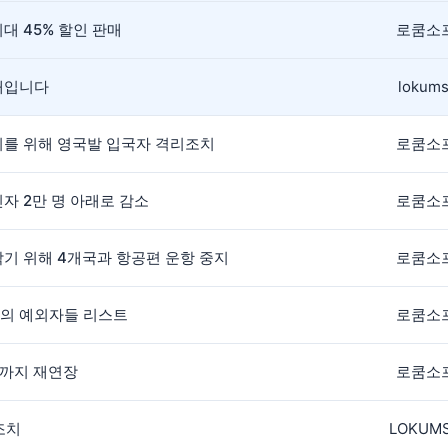
대 45% 할인 판매
로쿰소
안내입니다
lokums
방지를 위해 영국발 입국자 격리조치
로쿰소
진자 2만 명 아래로 감소
로쿰소
막기 위해 4개국과 항공편 운항 중지
로쿰소
치의 예외자들 리스트
로쿰소
2일까지 재연장
로쿰소
조치
LOKUM