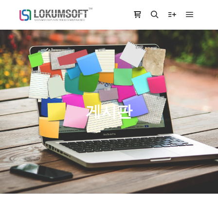
Main m
Shop sidebar
Search
More info
게시판