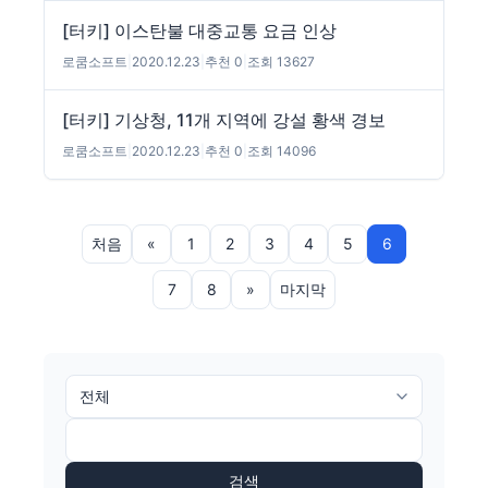
[터키] 이스탄불 대중교통 요금 인상
로쿰소프트
|
2020.12.23
|
추천 0
|
조회 13627
[터키] 기상청, 11개 지역에 강설 황색 경보
로쿰소프트
|
2020.12.23
|
추천 0
|
조회 14096
처음
«
1
2
3
4
5
6
7
8
»
마지막
검색