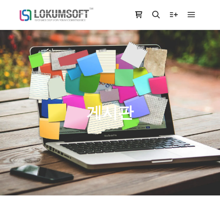
Main m
Shop sidebar
Search
More info
게시판