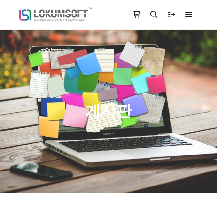
Main m
Shop sidebar
Search
More info
게시판