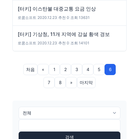
[터키] 이스탄불 대중교통 요금 인상
로쿰소프트
|
2020.12.23
|
추천 0
|
조회 13631
[터키] 기상청, 11개 지역에 강설 황색 경보
로쿰소프트
|
2020.12.23
|
추천 0
|
조회 14101
처음
«
1
2
3
4
5
6
7
8
»
마지막
검색