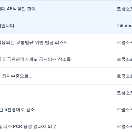
대 45% 할인 판매
로쿰소
안내입니다
lokums
 적용되는 교통법규 위반 벌금 리스트
로쿰소
 중 외국관광객에게도 금지되는 장소들
로쿰소
내 최저수준으로..
로쿰소
로쿰소
1만 5천명대로 감소
로쿰소
 입국자 PCR 음성 결과지 의무
로쿰소