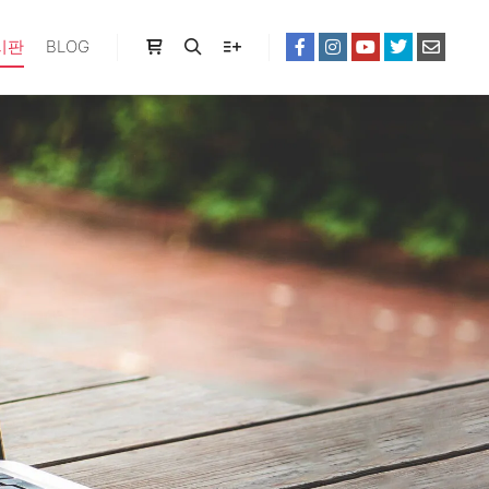
시판
BLOG
Shop sidebar
Search
More info