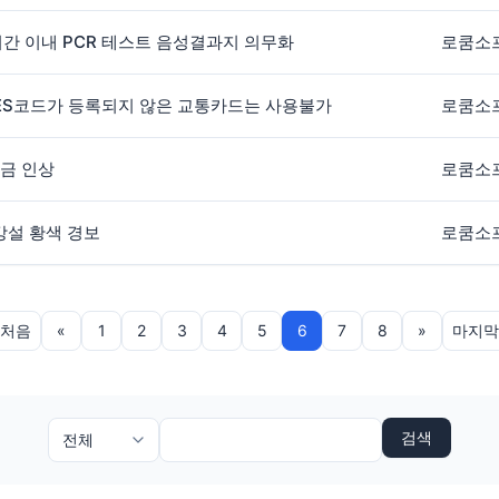
시간 이내 PCR 테스트 음성결과지 의무화
로쿰소
 HES코드가 등록되지 않은 교통카드는 사용불가
로쿰소
요금 인상
로쿰소
 강설 황색 경보
로쿰소
처음
«
1
2
3
4
5
6
7
8
»
마지막
검색