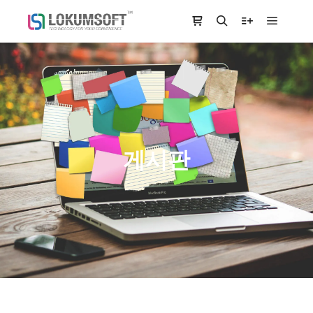
Main m
Shop sidebar
Search
More info
게시판