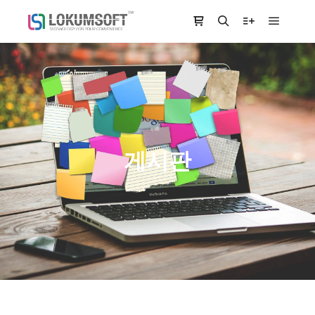
Main m
Shop sidebar
Search
More info
게시판