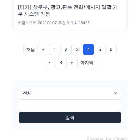
[터키] 상무부, 광고,판촉 전화/메시지 일괄 거
부 시스템 가동
로쿰소프트
|
2021.01.07
|
추천 0
|
조회 15475
처음
«
1
2
3
4
5
6
7
8
»
마지막
검색
Powered by KBoard