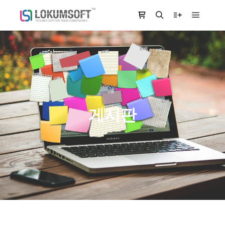
Main m
Shop sidebar
Search
More info
게시판