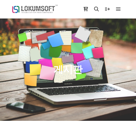
Main m
Shop sidebar
Search
More info
게시판