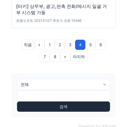
[터키] 상무부, 광고,판촉 전화/메시지 일괄 거
부 시스템 가동
로쿰소프트
|
2021.01.07
|
추천 0
|
조회 15466
처음
«
1
2
3
4
5
6
7
8
»
마지막
검색
Powered by KBoard