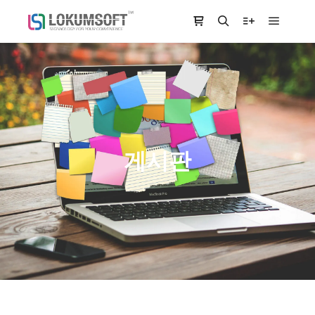
Main m
Shop sidebar
Search
More info
게시판