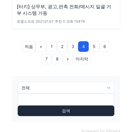
[터키] 상무부, 광고,판촉 전화/메시지 일괄 거
부 시스템 가동
로쿰소프트
|
2021.01.07
|
추천 0
|
조회 15479
처음
«
1
2
3
4
5
6
7
8
»
마지막
검색
Powered by KBoard