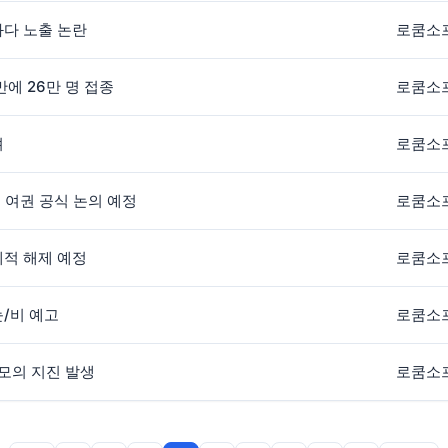
과다 노출 논란
로쿰소
만에 26만 명 접종
로쿰소
려
로쿰소
 여권 공식 논의 예정
로쿰소
계적 해제 예정
로쿰소
눈/비 예고
로쿰소
규모의 지진 발생
로쿰소