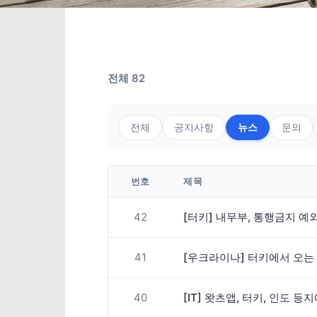
전체 82
전체
공지사항
뉴스
문의
번호
제목
42
[터키] 내무부, 통행금지 예
41
[우크라이나] 터키에서 오는
40
[IT] 왓츠앱, 터키, 인도 등