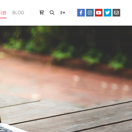
시판
BLOG
Shop sidebar
Search
More info