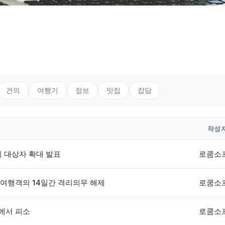
건의
여행기
정보
맛집
잡담
작성
외 대상자 확대 발표
로쿰소
 여행객의 14일간 격리의무 해제
로쿰소
지에서 피소
로쿰소