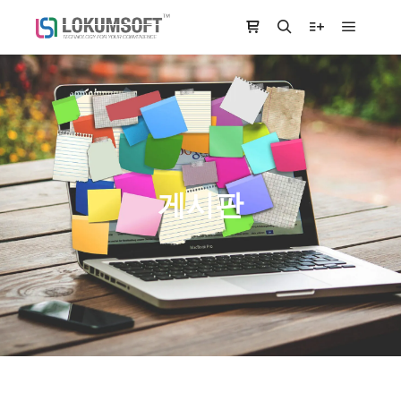
Main m
Shop sidebar
Search
More info
게시판