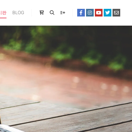
시판
BLOG
Shop sidebar
Search
More info