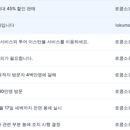
대 45% 할인 판매
로쿰소
안내입니다
lokums
 서비스와 투어 이스탄불 서비스를 이용하세요.
로쿰소
주의가 필요합니다.
로쿰소
간 유적지 방문자 4백만명에 달해
로쿰소
180만명 방문
로쿰소
5월 17일 새벽까지 전면 봉쇄 실시
로쿰소
나 관련 부분 봉쇄 조치 시행 결정
로쿰소