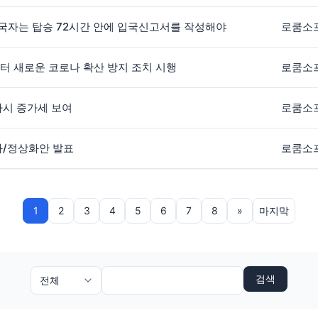
 입국자는 탑승 72시간 안에 입국신고서를 작성해야
로쿰소
일부터 새로운 코로나 확산 방지 조치 시행
로쿰소
다시 증가세 보여
로쿰소
화/정상화안 발표
로쿰소
1
2
3
4
5
6
7
8
»
마지막
검색