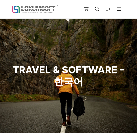
Main m
Shop sidebar
Search
More info
TRAVEL & SOFTWARE –
한국어