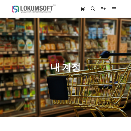
Main m
Shop sidebar
Search
More info
내 계정