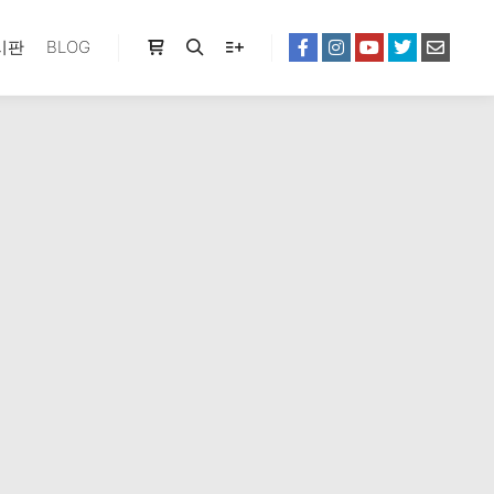
시판
BLOG
Shop sidebar
Search
More info