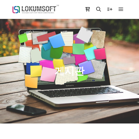
Main m
Shop sidebar
Search
More info
게시판