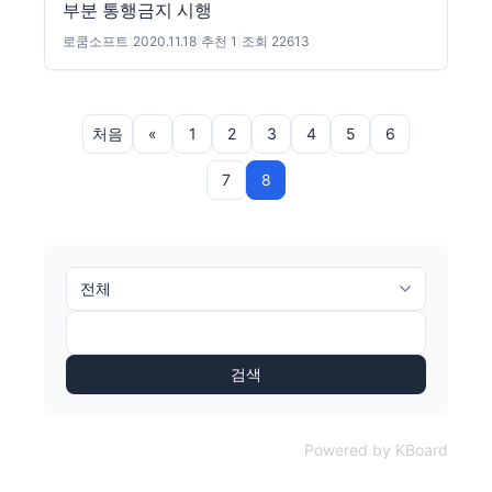
부분 통행금지 시행
로쿰소프트
|
2020.11.18
|
추천 1
|
조회 22613
처음
«
1
2
3
4
5
6
7
8
검색
Powered by KBoard