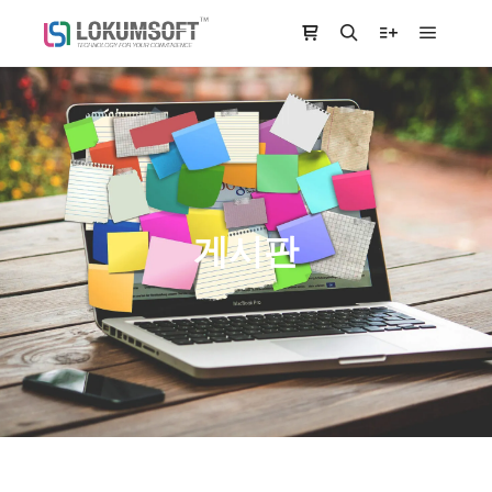
Main m
Shop sidebar
Search
More info
게시판