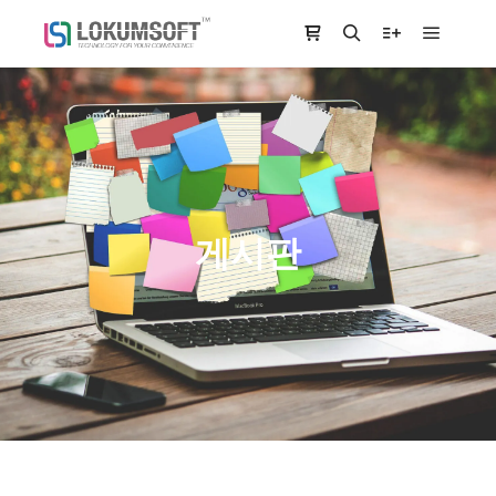
Main m
Shop sidebar
Search
More info
게시판