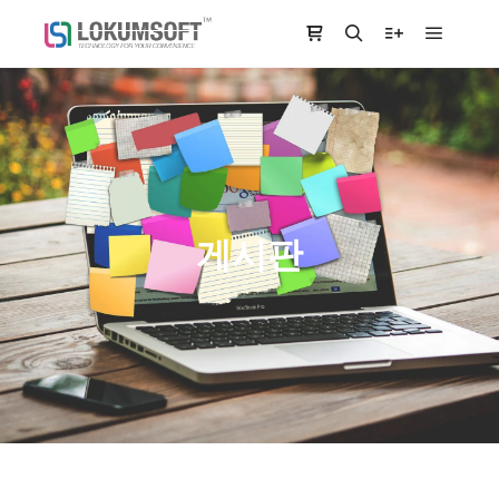
Main m
Shop sidebar
Search
More info
게시판