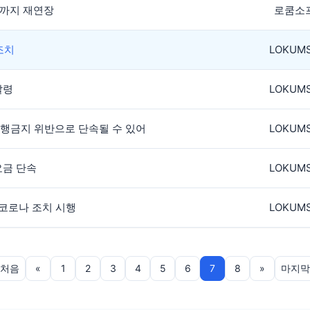
2일까지 재연장
로쿰소
조치
LOKUM
발령
LOKUM
통행금지 위반으로 단속될 수 있어
LOKUM
요금 단속
LOKUM
 코로나 조치 시행
LOKUM
처음
«
1
2
3
4
5
6
7
8
»
마지막