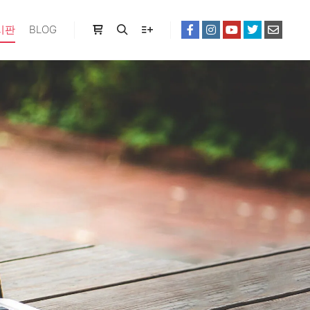
시판
BLOG
Shop sidebar
Search
More info