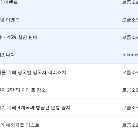
+1 이벤트
로쿰소
기념 이벤트
로쿰소
대 45% 할인 판매
로쿰소
안내입니다
lokums
방지를 위해 영국발 입국자 격리조치
로쿰소
진자 2만 명 아래로 감소
로쿰소
막기 위해 4개국과 항공편 운항 중지
로쿰소
치의 예외자들 리스트
로쿰소