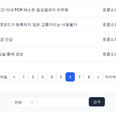
시간 이내 PCR 테스트 음성결과지 의무화
로쿰소
 HES코드가 등록되지 않은 교통카드는 사용불가
로쿰소
요금 인상
로쿰소
 강설 황색 경보
로쿰소
처음
«
1
2
3
4
5
6
7
8
»
마지막
검색