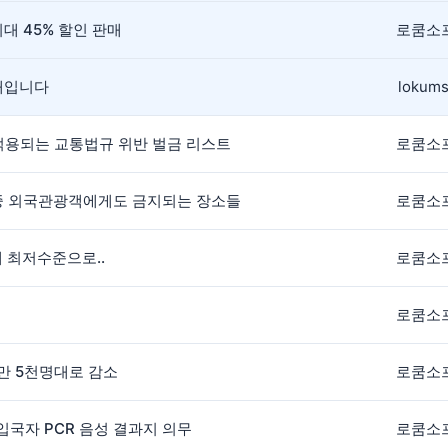
대 45% 할인 판매
로쿰소
안내입니다
lokums
 적용되는 교통법규 위반 벌금 리스트
로쿰소
 중 외국관광객에게도 금지되는 장소들
로쿰소
내 최저수준으로..
로쿰소
로쿰소
1만 5천명대로 감소
로쿰소
 입국자 PCR 음성 결과지 의무
로쿰소