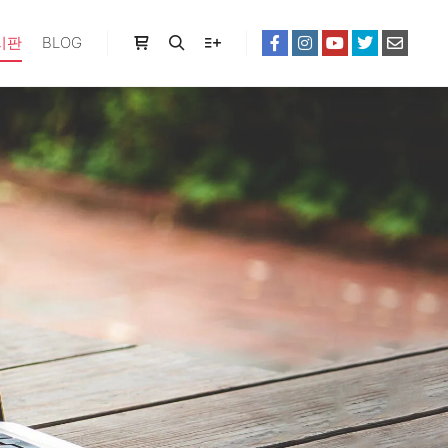
시판
BLOG
Shop sidebar
Search
More info