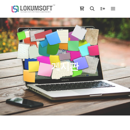
Main m
Shop sidebar
Search
More info
게시판