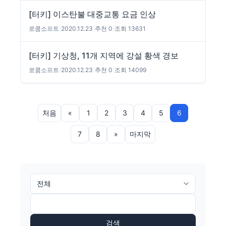
[터키] 이스탄불 대중교통 요금 인상
로쿰소프트
|
2020.12.23
|
추천 0
|
조회 13631
[터키] 기상청, 11개 지역에 강설 황색 경보
로쿰소프트
|
2020.12.23
|
추천 0
|
조회 14099
처음
«
1
2
3
4
5
6
7
8
»
마지막
검색