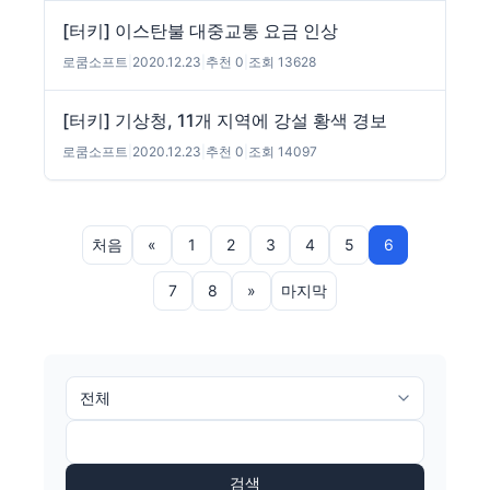
[터키] 이스탄불 대중교통 요금 인상
로쿰소프트
|
2020.12.23
|
추천 0
|
조회 13628
[터키] 기상청, 11개 지역에 강설 황색 경보
로쿰소프트
|
2020.12.23
|
추천 0
|
조회 14097
처음
«
1
2
3
4
5
6
7
8
»
마지막
검색