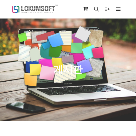
Main m
Shop sidebar
Search
More info
게시판