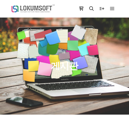
Main m
Shop sidebar
Search
More info
게시판