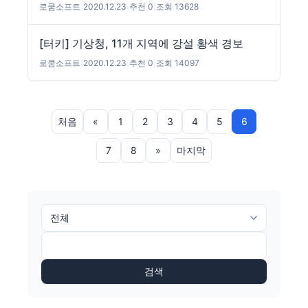
로쿰소프트
|
2020.12.23
|
추천 0
|
조회 13628
[터키] 기상청, 11개 지역에 강설 황색 경보
로쿰소프트
|
2020.12.23
|
추천 0
|
조회 14097
처음
«
1
2
3
4
5
6
7
8
»
마지막
검색