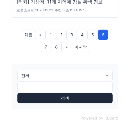
[터키] 기상청, 11개 지역에 강설 황색 경보
로쿰소프트
|
2020.12.23
|
추천 0
|
조회 14097
처음
«
1
2
3
4
5
6
7
8
»
마지막
검색
Powered by KBoard