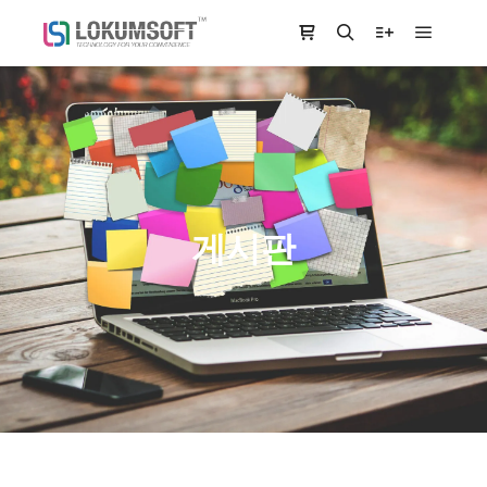
Main m
Shop sidebar
Search
More info
게시판