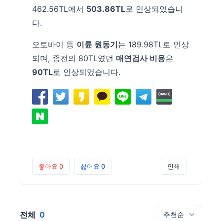
462.56TL에서
503.86TL
로 인상되었습니
다.
오토바이 등
이륜 원동기
는 189.98TL로 인상
되며, 종전의 80TL였던
매연검사 비용
은
90TL
로 인상되었습니다.
좋아요
0
싫어요
0
인쇄
전체
0