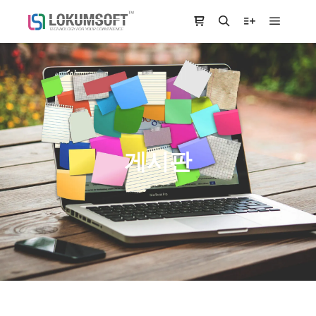
Main m
Shop sidebar
Search
More info
게시판