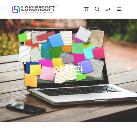
Main m
Shop sidebar
Search
More info
게시판