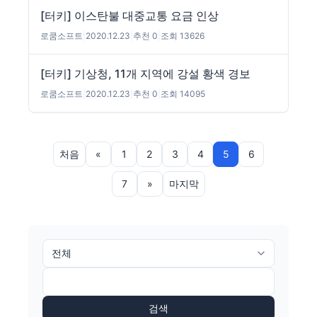
[터키] 이스탄불 대중교통 요금 인상
로쿰소프트
|
2020.12.23
|
추천 0
|
조회 13626
[터키] 기상청, 11개 지역에 강설 황색 경보
로쿰소프트
|
2020.12.23
|
추천 0
|
조회 14095
처음
«
1
2
3
4
5
6
7
»
마지막
검색