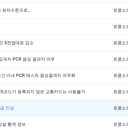
내 최저수준으로..
로쿰소
로쿰소
1만 5천명대로 감소
로쿰소
 입국자 PCR 음성 결과지 의무
로쿰소
시간 이내 PCR 테스트 음성결과지 의무화
로쿰소
 HES코드가 등록되지 않은 교통카드는 사용불가
로쿰소
요금 인상
로쿰소
 강설 황색 경보
로쿰소