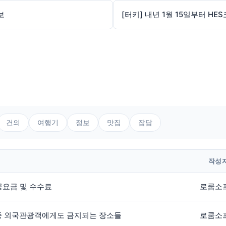
보
건의
여행기
정보
맛집
잡담
작성
공공요금 및 수수료
로쿰소
 중 외국관광객에게도 금지되는 장소들
로쿰소