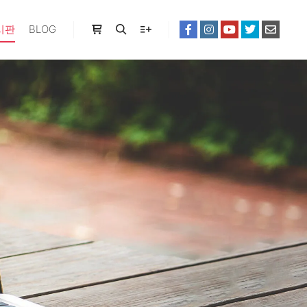
시판
BLOG
Shop sidebar
Search
More info