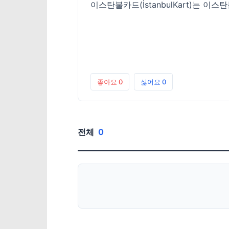
이스탄불카드(İstanbulKart)는
좋아요
0
싫어요
0
전체
0