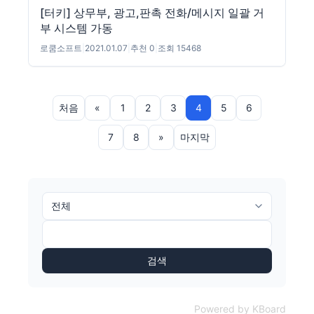
[터키] 상무부, 광고,판촉 전화/메시지 일괄 거
부 시스템 가동
로쿰소프트
|
2021.01.07
|
추천 0
|
조회 15468
처음
«
1
2
3
4
5
6
7
8
»
마지막
검색
Powered by KBoard