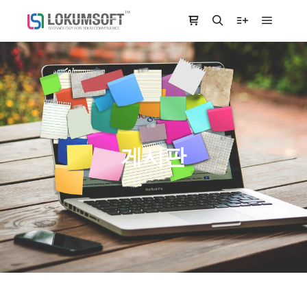
Main m
Shop sidebar
Search
More info
게시판