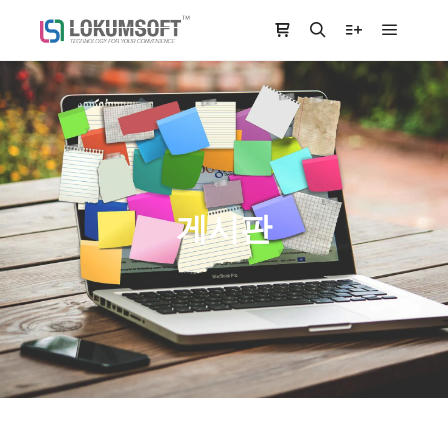
Main m
Shop sidebar
Search
More info
게시판