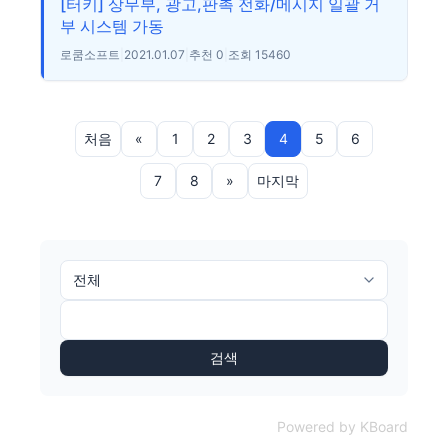
[터키] 상무부, 광고,판촉 전화/메시지 일괄 거
부 시스템 가동
로쿰소프트
|
2021.01.07
|
추천 0
|
조회 15460
처음
«
1
2
3
4
5
6
7
8
»
마지막
검색
Powered by KBoard