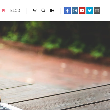
시판
BLOG
Shop sidebar
Search
More info