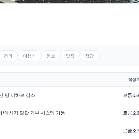
건의
여행기
정보
맛집
잡담
작성
1만 명 이하로 감소
로쿰소
전화/메시지 일괄 거부 시스템 가동
로쿰소
로쿰소