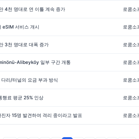
만 4천 명대로 연 이틀 계속 증가
로쿰소
부터 eSIM 서비스 개시
로쿰소
1만 3천 명대로 대폭 증가
로쿰소
nönü-Alibeyköy 일부 구간 개통
로쿰소
 다리/터널의 요금 부과 방식
로쿰소
통행료 평균 25% 인상
로쿰소
확진자 15명 발견하여 격리 중이라고 발표
로쿰소