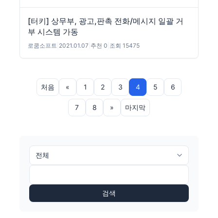
[터키] 상무부, 광고,판촉 전화/메시지 일괄 거
부 시스템 가동
로쿰소프트
|
2021.01.07
|
추천 0
|
조회 15475
처음
«
1
2
3
4
5
6
7
8
»
마지막
검색