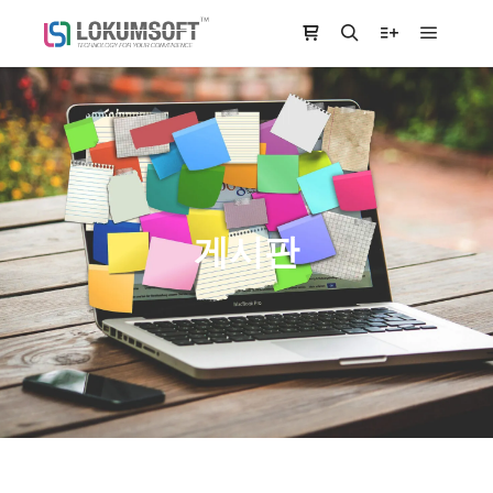
Main m
Shop sidebar
Search
More info
게시판