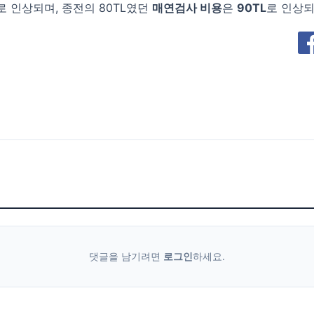
TL로 인상되며, 종전의 80TL였던
매연검사 비용
은
90TL
로 인상
댓글을 남기려면
로그인
하세요.