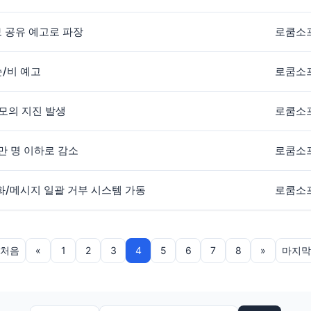
보 공유 예고로 파장
로쿰소
눈/비 예고
로쿰소
규모의 지진 발생
로쿰소
1만 명 이하로 감소
로쿰소
전화/메시지 일괄 거부 시스템 가동
로쿰소
처음
«
1
2
3
4
5
6
7
8
»
마지막