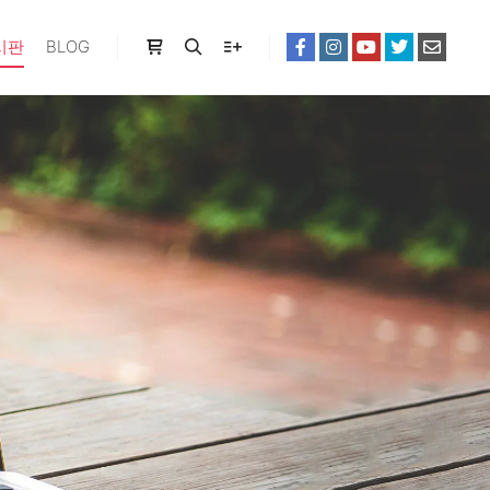
시판
BLOG
Shop sidebar
Search
More info