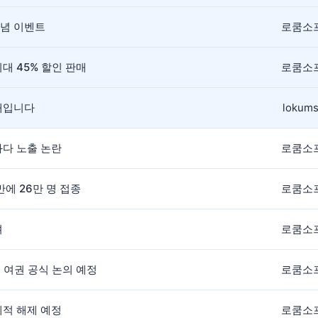
기념 이벤트
로쿰소
대 45% 할인 판매
로쿰소
안내입니다
lokums
과다 노출 논란
로쿰소
만에 26만 명 접종
로쿰소
려
로쿰소
 여권 공식 논의 예정
로쿰소
계적 해제 예정
로쿰소