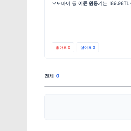
오토바이 등
이륜 원동기
는 189.98
좋아요
0
싫어요
0
전체
0